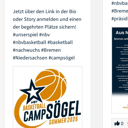
#nbvba
#Brem
Jetzt über den Link in der Bio
#präsi
oder Story anmelden und einen
der begehrten Plätze sichern!
#unserspiel
#nbv
#nbvbasketball
#basketball
#nachwuchs
#Bremen
#Niedersachsen
#campsögel
0