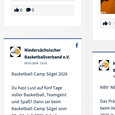
0
0
0
Niedersächsischer
Basketballverband e.V.
09.03.2026
·
13:20
Basketball-Camp Sögel 2026
0
NBV ️ 
Du hast Lust auf fünf Tage
voller Basketball, Teamgeist
Das Prä
und Spaß? Dann sei beim
beim Ve
Basketball-Camp Sögel vom
2026 in
20.–24. Juli 2026 dabei!