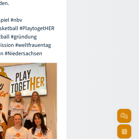
den.
piel
#nbv
sketball
#PlaytogetHER
ball
#gründung
ssion
#weltfrauentag
en
#Niedersachsen
Service