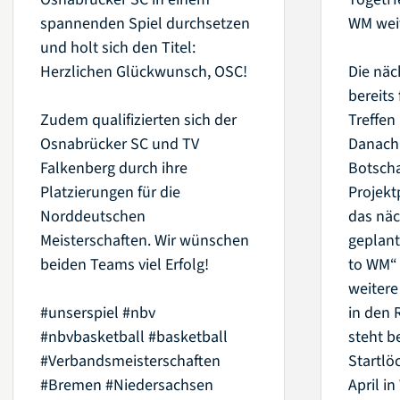
spannenden Spiel durchsetzen
WM weit
und holt sich den Titel:
Herzlichen Glückwunsch, OSC!
Die näc
bereits 
Zudem qualifizierten sich der
Treffen
Osnabrücker SC und TV
Danach 
Falkenberg durch ihre
Botscha
Platzierungen für die
Projekt
Norddeutschen
das näc
Meisterschaften. Wir wünschen
geplan
beiden Teams viel Erfolg!
to WM“ 
weitere
#unserspiel
#nbv
in den 
#nbvbasketball
#basketball
steht b
#Verbandsmeisterschaften
Startlö
#Bremen
#Niedersachsen
April i