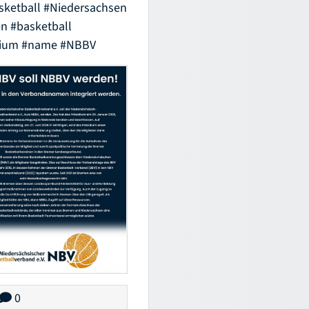
sketball
#Niedersachsen
en
#basketball
dium
#name
#NBBV
0