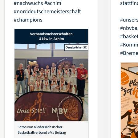
#nachwuchs
#achim
stattfin
#norddeutschemeisterschaft
#champions
#unsers
#nbvba
#basket
#Kommi
#Brem
Fotos von Niedersächsischer
Basketballverband e.V.s Beitrag