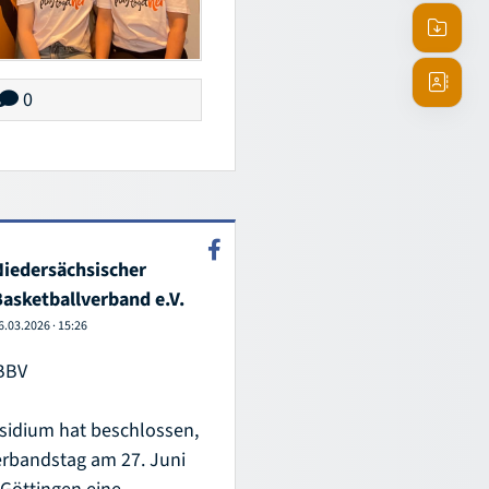
Termine
Downlo
0
Ansprec
Niedersächsischer
Basketballverband e.V.
6.03.2026
·
15:26
NBBV
sidium hat beschlossen,
rbandstag am 27. Juni
 Göttingen eine