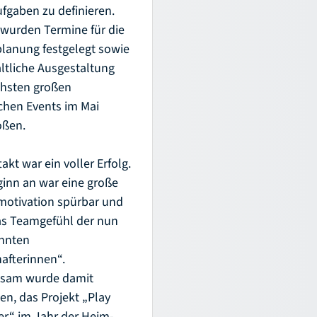
ufgaben zu definieren.
wurden Termine für die
lanung festgelegt sowie
altliche Ausgestaltung
chsten großen
ichen Events im Mai
oßen.
akt war ein voller Erfolg.
inn an war eine große
motivation spürbar und
as Teamgefühl der nun
nnten
afterinnen“.
sam wurde damit
n, das Projekt „Play
r“ im Jahr der Heim-