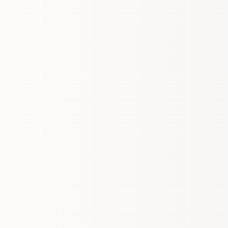
Niedersächsischer
Basketballverband e.V.
Göttinger Chaussee 115
30459 Hannover
0511 449853-11
info@nbv-
basketball.de