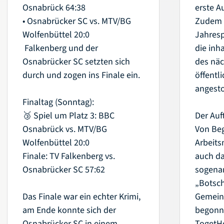
Osnabrück 64:38
erste A
News
Hallensuche
• Osnabrücker SC vs. MTV/BG
Zudem 
Termine
Vereinssuche
Wolfenbüttel 20:0
Jahresp
Newsletter
Downloads
️ Falkenberg und der
die inh
Social-Feed
Fragen & Antworten
Osnabrücker SC setzten sich
des nä
durch und zogen ins Finale ein.
öffentl
angest
Finaltag (Sonntag):
🥉 Spiel um Platz 3: BBC
Der Auft
Osnabrück vs. MTV/BG
Von Beg
Wolfenbüttel 20:0
Arbeits
Finale: TV Falkenberg vs.
auch d
Osnabrücker SC 57:62
sogena
„Botsch
Das Finale war ein echter Krimi,
Gemein
am Ende konnte sich der
begonne
Osnabrücker SC in einem
TogetHe