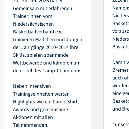
Namens
Gemeinsam mit erfahrenen
Nieder
Trainer:innen vom
Basket
Niedersächsischen
vorzusc
Basketballverband e.V.
Nieders
trainieren Mädchen und Jungen
Basketb
der Jahrgänge 2010–2014 ihre
Skills, spielen spannende
Damit w
Wettbewerbe und kämpfen um
Bremer 
den Titel des Camp-Champions.
auch of
werden 
Neben intensiven
eine g
Trainingseinheiten warten
Basketb
Highlights wie ein Camp-Shirt,
und Br
Awards und gemeinsame
Aktionen mit allen
#unsers
Teilnehmenden.