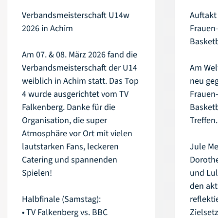
Verbandsmeisterschaft U14w
Auftakt
2026 in Achim
Frauen
Basketb
Am 07. & 08. März 2026 fand die
Verbandsmeisterschaft der U14
Am Welt
weiblich in Achim statt. Das Top
neu ge
4 wurde ausgerichtet vom TV
Frauen
Falkenberg. Danke für die
Basketb
Organisation, die super
Treffen.
Atmosphäre vor Ort mit vielen
lautstarken Fans, leckeren
Jule Me
Catering und spannenden
Doroth
Spielen!
und Lul
den akt
Halbfinale (Samstag):
reflekt
• TV Falkenberg vs. BBC
Zielset
Aktuelles
Service