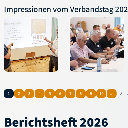
Impressionen vom Verbandstag 2026
1
2
3
4
5
6
7
8
9
10
…
Berichtsheft 2026