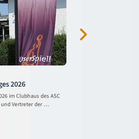
29.06.2026
ges 2026
Aus NBV wird NBB
2026 im Clubhaus des ASC
Im Rahmen des Verband
 und Vertreter der …
Mitgliedsvereine besch
„Niedersächsisc…