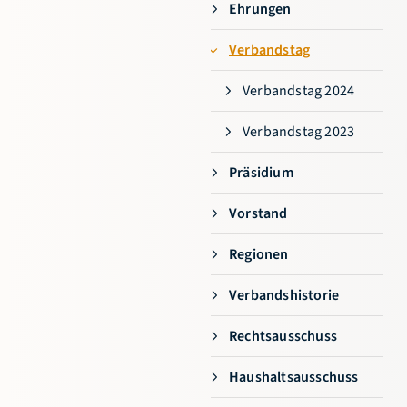
Ehrungen
Niedersächsischer
Verbandstag
Basketballverband e.V.
Göttinger Chaussee 115
Verbandstag 2024
30459 Hannover
Verbandstag 2023
0511 449853-11
info@nbv-
Präsidium
basketball.de
Vorstand
Regionen
Verbandshistorie
Rechtsausschuss
Haushaltsausschuss