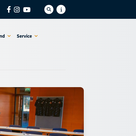
nd
Service