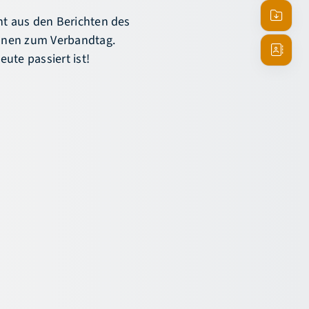
Termine
ht aus den Berichten des
onen zum Verbandtag.
Downlo
ute passiert ist!
Ansprec