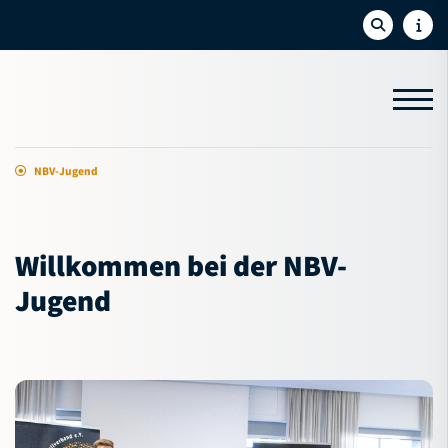
NBV-Jugend
Aktuelles
Sport
Willkommen bei der NBV-
Bildung
Jugend
NBV-Jugend
Jugendvorstand
Jugendförderung
Youth Convention