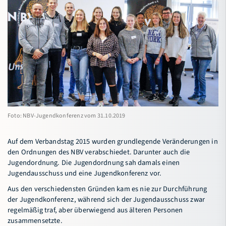
Connectival
Freiwilligendienst (FWD) im Sport
Basketball-Camp Sögel
Service
Verband
Foto: NBV-Jugendkonferenz vom 31.10.2019
Bildungsportal
Meldeportal
Auf dem Verbandstag 2015 wurden grundlegende Veränderungen in
den Ordnungen des NBV verabschiedet. Darunter auch die
Jugendordnung. Die Jugendordnung sah damals einen
Jugendausschuss und eine Jugendkonferenz vor.
Aus den verschiedensten Gründen kam es nie zur Durchführung
der Jugendkonferenz, während sich der Jugendausschuss zwar
regelmäßig traf, aber überwiegend aus älteren Personen
zusammensetzte.