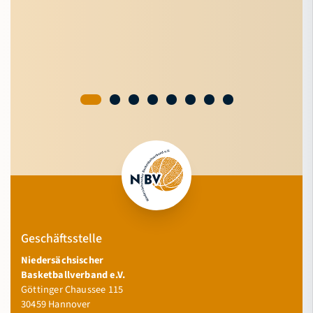
Geschäftsstelle
Niedersächsischer
Basketballverband e.V.
Göttinger Chaussee 115
30459 Hannover