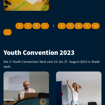
1
2
3
4
5
6
7
8
9
10
…
Youth Convention 2023
Die 3. Youth Convention fand vom 25. bis 27. August 2023 in Stade
statt.