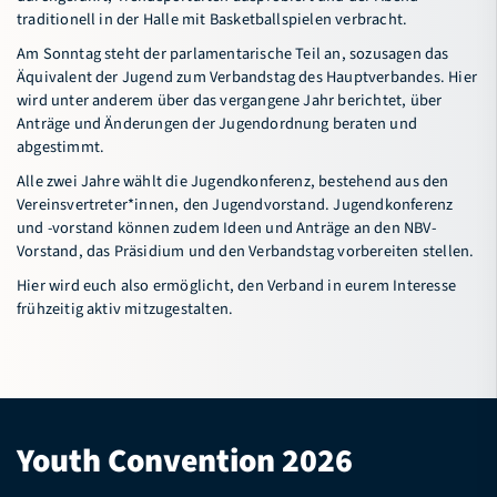
traditionell in der Halle mit Basketballspielen verbracht.
Connectival
Am Sonntag steht der parlamentarische Teil an, sozusagen das
Freiwilligendienst (FWD) im Sport
Äquivalent der Jugend zum Verbandstag des Hauptverbandes. Hier
wird unter anderem über das vergangene Jahr berichtet, über
Basketball-Camp Sögel
Anträge und Änderungen der Jugendordnung beraten und
abgestimmt.
Service
Alle zwei Jahre wählt die Jugendkonferenz, bestehend aus den
Vereinsvertreter*innen, den Jugendvorstand. Jugendkonferenz
Verband
und -vorstand können zudem Ideen und Anträge an den NBV-
Vorstand, das Präsidium und den Verbandstag vorbereiten stellen.
Hier wird euch also ermöglicht, den Verband in eurem Interesse
Bildungsportal
Meldeportal
frühzeitig aktiv mitzugestalten.
Youth Convention 2026