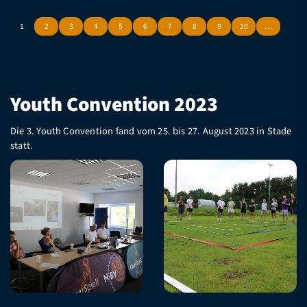
1
2
3
4
5
6
7
8
9
10
…
Youth Convention 2023
Die 3. Youth Convention fand vom 25. bis 27. August 2023 in Stade
statt.