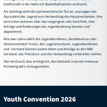
traditionell in der Halle mit Basketballspielen verbracht.
Connectival
Am Sonntag steht der parlamentarische Teil an, sozusagen das
Freiwilligendienst (FWD) im Sport
Äquivalent der Jugend zum Verbandstag des Hauptverbandes. Hier
wird unter anderem über das vergangene Jahr berichtet, über
Basketball-Camp Sögel
Anträge und Änderungen der Jugendordnung beraten und
abgestimmt.
Service
Alle zwei Jahre wählt die Jugendkonferenz, bestehend aus den
Vereinsvertreter*innen, den Jugendvorstand. Jugendkonferenz
Verband
und -vorstand können zudem Ideen und Anträge an den NBV-
Vorstand, das Präsidium und den Verbandstag vorbereiten stellen.
Hier wird euch also ermöglicht, den Verband in eurem Interesse
Bildungsportal
Meldeportal
frühzeitig aktiv mitzugestalten.
Youth Convention 2026