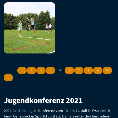
1
2
3
4
5
6
7
8
9
10
…
Jugendkonferenz 2021
2021 fand die Jugendkonferenz vom 10. bis 11. Juli in Osnabrück
beim Osnabrücker Sportclub statt. Damals unter den besonderen