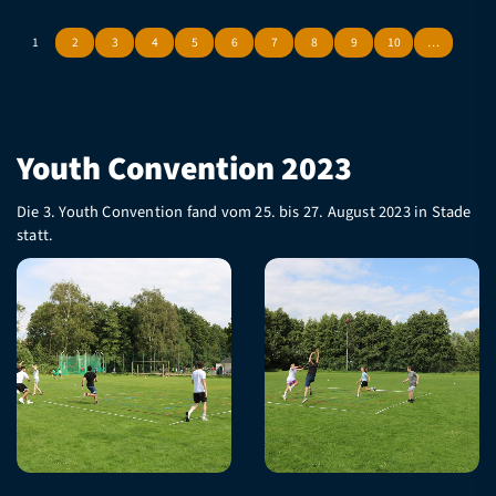
1
2
3
4
5
6
7
8
9
10
…
Youth Convention 2023
Die 3. Youth Convention fand vom 25. bis 27. August 2023 in Stade
statt.