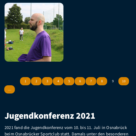
1
2
3
4
5
6
7
8
9
10
…
Jugendkonferenz 2021
2021 fand die Jugendkonferenz vom 10. bis 11. Juli in Osnabrück
beim Osnabrücker Sportclub statt. Damals unter den besonderen