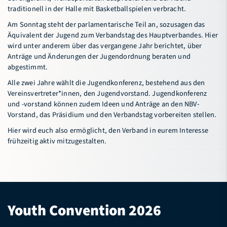
traditionell in der Halle mit Basketballspielen verbracht.
Connectival
Am Sonntag steht der parlamentarische Teil an, sozusagen das
Freiwilligendienst (FWD) im Sport
Äquivalent der Jugend zum Verbandstag des Hauptverbandes. Hier
wird unter anderem über das vergangene Jahr berichtet, über
Basketball-Camp Sögel
Anträge und Änderungen der Jugendordnung beraten und
abgestimmt.
Service
Alle zwei Jahre wählt die Jugendkonferenz, bestehend aus den
Vereinsvertreter*innen, den Jugendvorstand. Jugendkonferenz
Verband
und -vorstand können zudem Ideen und Anträge an den NBV-
Vorstand, das Präsidium und den Verbandstag vorbereiten stellen.
Hier wird euch also ermöglicht, den Verband in eurem Interesse
Bildungsportal
Meldeportal
frühzeitig aktiv mitzugestalten.
Youth Convention 2026