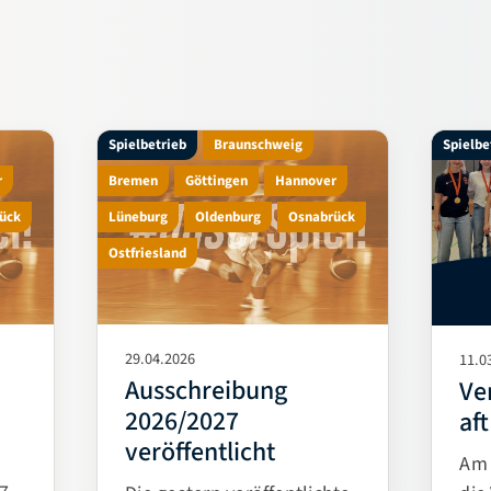
Spielbetrieb
Braunschweig
Spielb
r
Bremen
Göttingen
Hannover
ück
Lüneburg
Oldenburg
Osnabrück
Ostfriesland
29.04.2026
11.0
n
Ausschreibung
Ve
2026/2027
af
veröffentlicht
Am 
7
die
Die gestern veröffentlichte