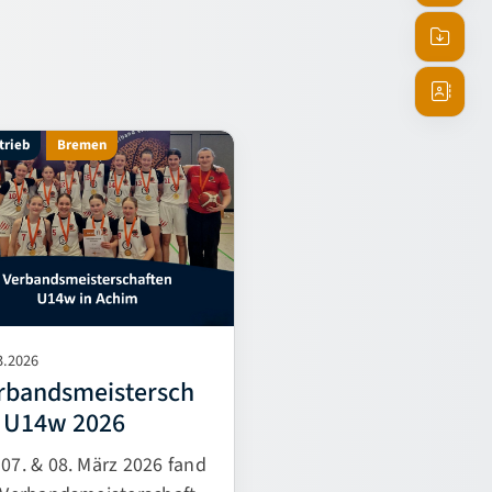
Termine
Downlo
Ansprec
etrieb
Bremen
3.2026
rbandsmeistersch
t U14w 2026
07. & 08. März 2026 fand
 Verbandsmeisterschaft