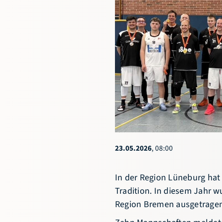
Niedersächsischer
Basketballverband e.V.
Göttinger Chaussee 115
30459 Hannover
0511 449853-11
info@nbv-
basketball.de
23.05.2026
, 08:00
In der Region Lüneburg hat 
Tradition. In diesem Jahr 
Region Bremen ausgetragen
Zehn Mannschaften meldete