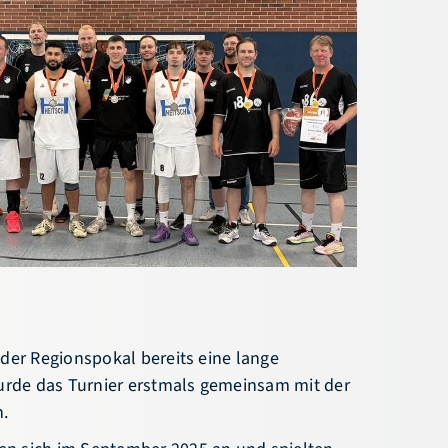
News
Hallensuche
Termine
Vereinssuche
Newsletter
Downloads
Social-Feed
Fragen & Antworten
der Regionspokal bereits eine lange
wurde das Turnier erstmals gemeinsam mit der
.
n sich im September 2025 an und spielten