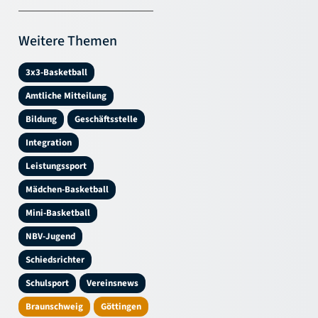
Weitere Themen
3x3-Basketball
Amtliche Mitteilung
Bildung
Geschäftsstelle
Integration
Leistungssport
Mädchen-Basketball
Mini-Basketball
NBV-Jugend
Schiedsrichter
Schulsport
Vereinsnews
Braunschweig
Göttingen