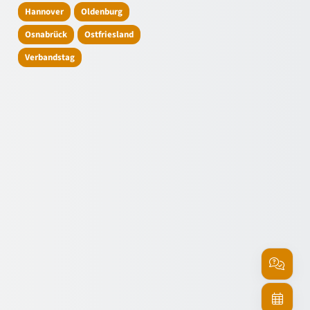
Hannover
Oldenburg
Osnabrück
Ostfriesland
Verbandstag
Service