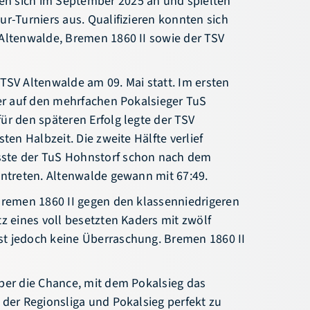
ur-Turniers aus. Qualifizieren konnten sich
 Altenwalde, Bremen 1860 II sowie der TSV
TSV Altenwalde am 09. Mai statt. Im ersten
ter auf den mehrfachen Pokalsieger TuS
ür den späteren Erfolg legte der TSV
sten Halbzeit. Die zweite Hälfte verlief
ste der TuS Hohnstorf schon nach dem
antreten. Altenwalde gewann mit 67:49.
Bremen 1860 II gegen den klassen­niedrigeren
tz eines voll besetzten Kaders mit zwölf
t jedoch keine Überraschung. Bremen 1860 II
eber die Chance, mit dem Pokalsieg das
 der Regionsliga und Pokalsieg perfekt zu