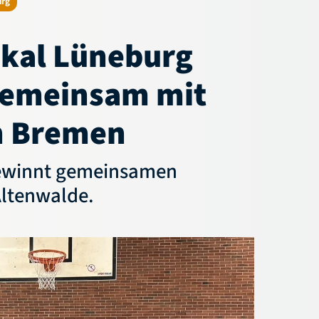
kal Lüneburg
gemeinsam mit
n Bremen
gewinnt gemeinsamen
Altenwalde.
Aktuelles
Service