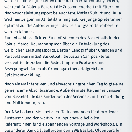
weiter in die Möglichkeiten datenbasierter Talentanalysen ein,
während Dr. Valeria Eckardt die Zusammenarbeit mit Eltern im
Nachwuchsleistungssport beleuchtete. Matias Suhurt und Julia
Wedman zeigten im Athletiktraining auf, wie junge Spieler:innen
optimal auf die Anforderungen des Leistungssports vorbereitet
werden können.
Zum Abschluss rückten Zukunftsthemen des Basketballs in den
Fokus. Marcel Neumann sprach über die Entwicklung des
weiblichen Leistungssports, Bastian Landgraf über Chancen und
Perspektiven im 3x3-Basketball. Sebastíán Campos Flores
verdeutlichte zudem die Bedeutung von Footwork und
Bewegungsabläufen als Grundlage einer erfolgreichen
Spielerentwicklung.
Nach einem intensiven und abwechslungsreichen Tag folgte eine
gemeinsame Abschlussrunde. Außerdem stellte Jannes Janssen
von Baskets4Life das Kinderbuch des Vereins zum Thema Bildung
und Mülltrennung vor.
Der NBV bedankt sich bei allen Teilnehmenden für den offenen
Austausch und den wertvollen Input sowie bei allen
Referent:innen für die spannenden Vorträge und Workshops. Ein
besonderer Dank gilt außerdem den EWE Baskets Oldenburg für