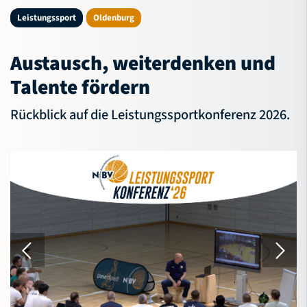
NBV-Jugend
Leistungssport
Oldenburg
Service
Austausch, weiterdenken und
Verband
Talente fördern
Rückblick auf die Leistungssportkonferenz 2026.
Bildungsportal
Meldeportal