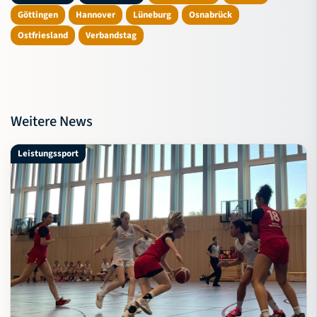
Göttingen
Hannover
Lüneburg
Osnabrück
Ostfriesland
Verbandstag
Weitere News
Leistungssport