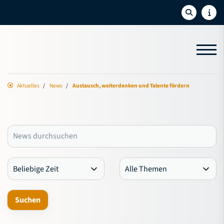
Aktuelles
News
Austausch, weiterdenken und Talente fördern
Aktuelles
News
Termine
Newsletter
Social-Feed
Sport
Bildung