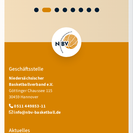
Geschäftsstelle
Niedersächsischer
Basketballverband e.V.
Göttinger Chaussee 115
30459 Hannover
0511 449853-11
info@nbv-basketball.de
Aktuelles