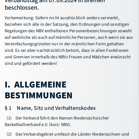
Verbandstag am 07.09.2024 in Bremen
beschlossen.
Ehrungen
Vorbemerkung: Sofern nicht ausdrücklich anders vermerkt,
Verbandstag
beziehen sich alle in der Satzung, den Ordnungen und sonstigen
Regelungen des NBV enthaltenen Personenbezeichnungen sowohl
Präsidium
auf weibliche als auch auf männliche Personen, auch wenn sie aus
Vereinfachungsgründen nur in der männlichen Form gehalten
Vorstand
sind. Es sei aber nachdrücklich betont, dass in allen Funktionen
und Gremien innerhalb des NBVs Frauen und Mädchen erwünscht
Regionen
sind und gefördert werden!
Verbandshistorie
I. ALLGEMEINE
Rechtsausschuss
BESTIMMUNGEN
Haushaltsausschuss
§ 1 Name, Sitz und Verhaltenskodex
Revisoren
(1) Der Verband führt den Namen Niedersächsischer
Satzung & Ordnungen
Basketballverband e.V. (kurz: NBV).
(2) Das Verbandsgebiet umfasst die Länder Niedersachsen und
Förderer / Partner