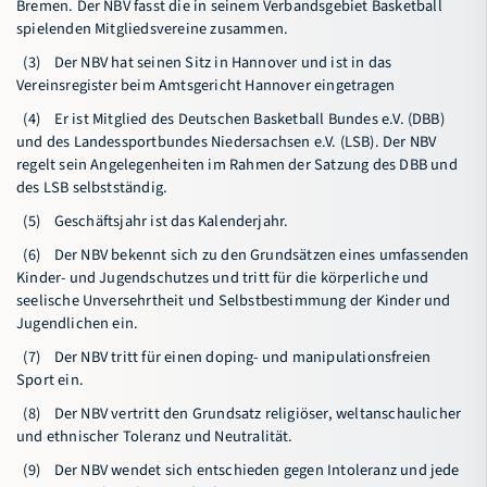
Bremen. Der NBV fasst die in seinem Verbandsgebiet Basketball
spielenden Mitgliedsvereine zusammen.
(3) Der NBV hat seinen Sitz in Hannover und ist in das
Bildungsportal
Meldeportal
Vereinsregister beim Amtsgericht Hannover eingetragen
(4) Er ist Mitglied des Deutschen Basketball Bundes e.V. (DBB)
und des Landessportbundes Niedersachsen e.V. (LSB). Der NBV
regelt sein Angelegenheiten im Rahmen der Satzung des DBB und
des LSB selbstständig.
(5) Geschäftsjahr ist das Kalenderjahr.
(6) Der NBV bekennt sich zu den Grundsätzen eines umfassenden
Kinder- und Jugendschutzes und tritt für die körperliche und
seelische Unversehrtheit und Selbstbestimmung der Kinder und
Jugendlichen ein.
(7) Der NBV tritt für einen doping- und manipulationsfreien
Sport ein.
(8) Der NBV vertritt den Grundsatz religiöser, weltanschaulicher
und ethnischer Toleranz und Neutralität.
(9) Der NBV wendet sich entschieden gegen Intoleranz und jede