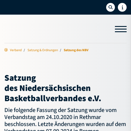
Verband
Satzung & Ordnungen
Satzung des NBV
Aktuelles
Sport
Satzung
Bildung
des Niedersächsischen
NBV-Jugend
Basketballverbandes e.V.
Service
Die folgende Fassung der Satzung wurde vom
Verbandstag am 24.10.2020 in Rethmar
Verband
beschlossen. Letzte Änderungen wurden auf dem
Amtliche Mitteilungen