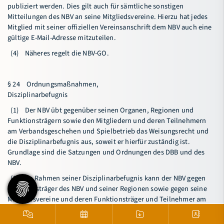
publiziert werden. Dies gilt auch für sämtliche sonstigen
Mitteilungen des NBV an seine Mitgliedsvereine. Hierzu hat jedes
Mitglied mit seiner offiziellen Vereinsanschrift dem NBV auch eine
gültige E-Mail-Adresse mitzuteilen.
(4) Näheres regelt die NBV-GO.
§ 24 Ordnungsmaßnahmen,
Disziplinarbefugnis
(1) Der NBV übt gegenüber seinen Organen, Regionen und
Funktionsträgern sowie den Mitgliedern und deren Teilnehmern
am Verbandsgeschehen und Spielbetrieb das Weisungsrecht und
die Disziplinarbefugnis aus, soweit er hierfür zuständig ist.
Grundlage sind die Satzungen und Ordnungen des DBB und des
NBV.
(2) Im Rahmen seiner Disziplinarbefugnis kann der NBV gegen
Funktionsträger des NBV und seiner Regionen sowie gegen seine
Mitgliedsvereine und deren Funktionsträger und Teilnehmer am
Spielbetrieb bei Verstößen gegen die in Absatz 1 genannten
Normen folgende Ordnungsmaßnahmen anordnen: