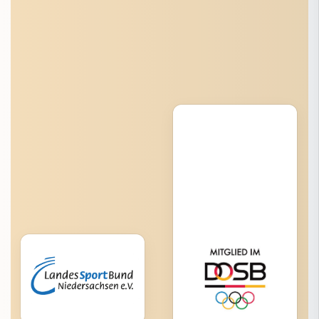
Talentförderung
Landesstützpunkte
Leistungssportkonferenz
Downloads
Schiedsrichter:innen
Mädchen-Basketball
Mini-Basketball
Schul-Basketball
Anti-Doping
Bildung
NBV-Jugend