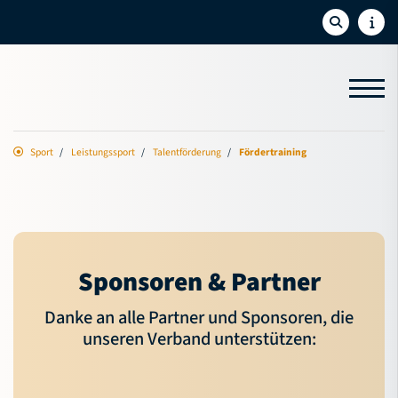
Sport
Leistungssport
Talentförderung
Fördertraining
Aktuelles
Sport
5v5-Spielbetrieb
3x3-Basketball
Sponsoren & Partner
Leistungssport
Danke an alle Partner und Sponsoren, die
unseren Verband unterstützen:
Ansprechpartner
Konzept