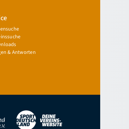
ice
lensuche
einssuche
nloads
gen & Antworten