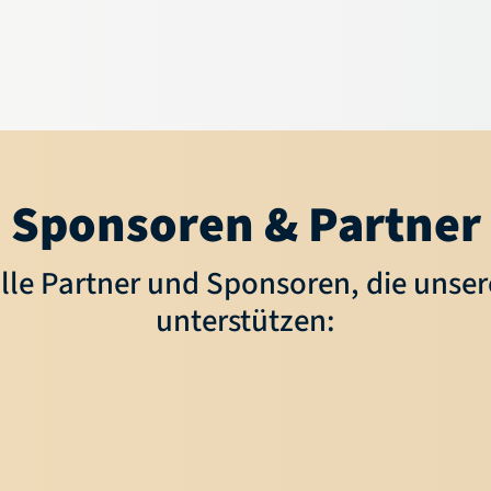
Aktuelles
Service
News
Hallensuche
Sponsoren & Partner
Termine
Vereinssuche
Newsletter
Downloads
Social-Feed
Fragen & Antworten
lle Partner und Sponsoren, die unse
unterstützen: