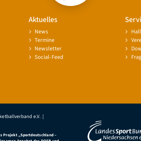
Aktuelles
Serv
News
Hal
Termine
Ver
Newsletter
Dow
Social-Feed
Fra
ketballverband e.V. |
as Projekt
„Sportdeutschland –