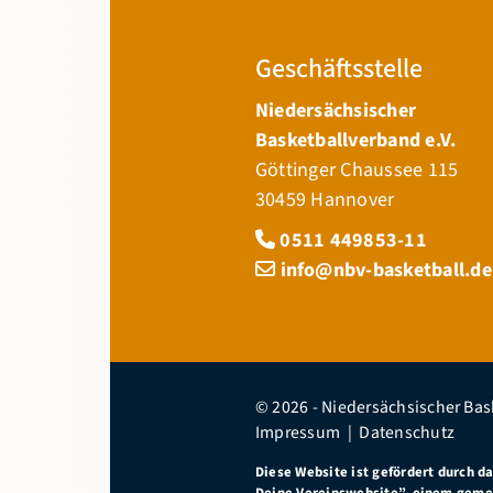
Geschäftsstelle
Niedersächsischer
Basketballverband e.V.
Göttinger Chaussee 115
30459 Hannover
0511 449853-11
info@nbv-basketball.de
© 2026 - Niedersächsischer Bas
Impressum
|
Datenschutz
Diese Website ist gefördert durch d