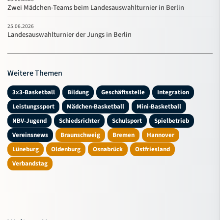
Zwei Mädchen-Teams beim Landesauswahlturnier in Berlin
25.06.2026
Landesauswahlturnier der Jungs in Berlin
Weitere Themen
3x3-Basketball
Bildung
Geschäftsstelle
Integration
Leistungssport
Mädchen-Basketball
Mini-Basketball
NBV-Jugend
Schiedsrichter
Schulsport
Spielbetrieb
Vereinsnews
Braunschweig
Bremen
Hannover
Lüneburg
Oldenburg
Osnabrück
Ostfriesland
Verbandstag