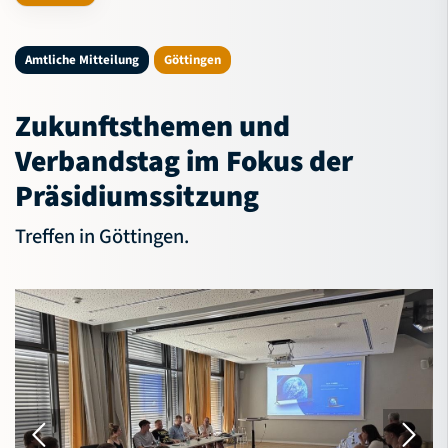
NBV-Jugend
Amtliche Mitteilung
Göttingen
Service
Verband
Zukunftsthemen und
Verbandstag im Fokus der
Präsidiumssitzung
Bildungsportal
Meldeportal
Treffen in Göttingen.