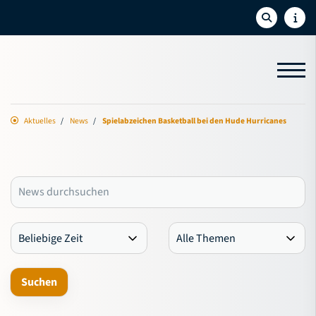
Aktuelles
News
Spielabzeichen Basketball bei den Hude Hurricanes
Aktuelles
News
Termine
Newsletter
Social-Feed
Sport
Bildung