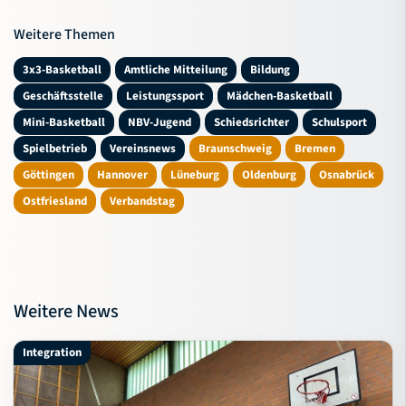
Weitere Themen
3x3-Basketball
Amtliche Mitteilung
Bildung
Geschäftsstelle
Leistungssport
Mädchen-Basketball
Mini-Basketball
NBV-Jugend
Schiedsrichter
Schulsport
Spielbetrieb
Vereinsnews
Braunschweig
Bremen
Göttingen
Hannover
Lüneburg
Oldenburg
Osnabrück
Ostfriesland
Verbandstag
Weitere News
Integration