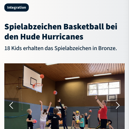
NBV-Jugend
Integration
Service
Spielabzeichen Basketball bei
Verband
den Hude Hurricanes
18 Kids erhalten das Spielabzeichen in Bronze.
Bildungsportal
Meldeportal