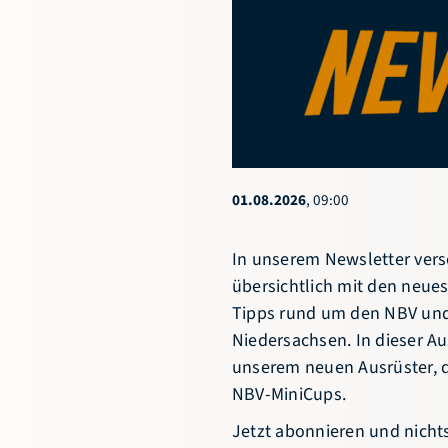
Niedersächsischer
Basketballverband e.V.
Göttinger Chaussee 115
30459 Hannover
0511 449853-11
info@nbv-
01.08.2026
, 09:00
basketball.de
In unserem Newsletter ver
übersichtlich mit den neue
Tipps rund um den NBV und
Niedersachsen. In dieser A
unserem neuen Ausrüster, d
NBV-MiniCups.
Jetzt
abonnieren
und nicht