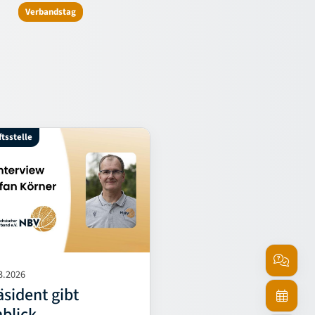
Verbandstag
ftsstelle
3.2026
Service
äsident gibt