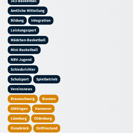
3x3-Basketball
Amtliche Mitteilung
Bildung
Integration
Leistungssport
Mädchen-Basketball
Mini-Basketball
NBV-Jugend
Schiedsrichter
Schulsport
Spielbetrieb
Vereinsnews
Braunschweig
Bremen
Göttingen
Hannover
Lüneburg
Oldenburg
Osnabrück
Ostfriesland