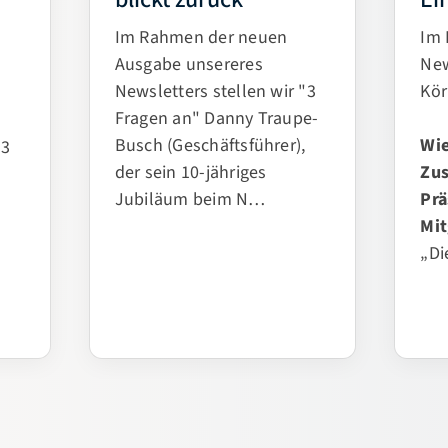
blickt zurück
Ei
Im Rahmen der neuen
Im
Ausgabe unsereres
New
Newsletters stellen wir "3
Kör
Fragen an" Danny Traupe-
Busch (Geschäftsführer),
Wie
"3
der sein 10-jähriges
Zu
,
Jubiläum beim N…
Pr
Mit
„D