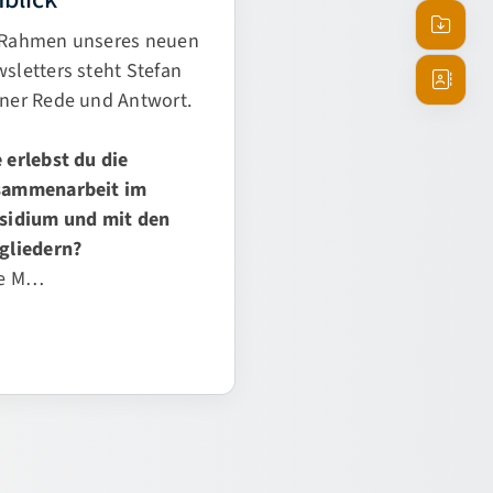
nblick
Termine
 Rahmen unseres neuen
Downlo
sletters steht Stefan
ner Rede und Antwort.
Ansprec
 erlebst du die
sammenarbeit im
äsidium und mit den
gliedern?
ie M…