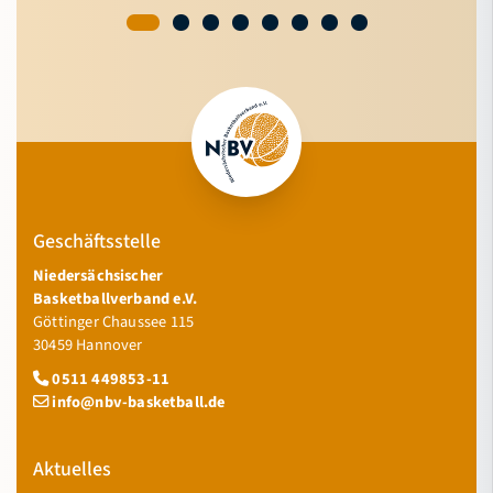
Geschäftsstelle
Niedersächsischer
Basketballverband e.V.
Göttinger Chaussee 115
30459 Hannover
0511 449853-11
info@nbv-basketball.de
Aktuelles