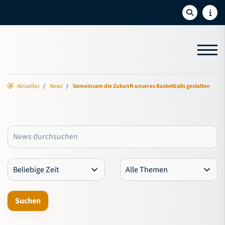
Aktuelles
News
Gemeinsam die Zukunft unseres Basketballs gestalten
Aktuelles
News
Termine
Newsletter
Social-Feed
Sport
Bildung