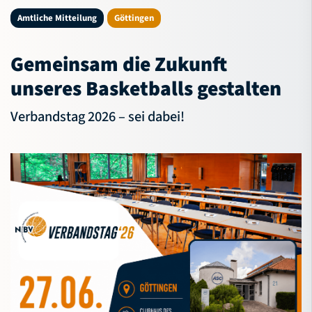
NBV-Jugend
Amtliche Mitteilung
Göttingen
Service
Gemeinsam die Zukunft
Verband
unseres Basketballs gestalten
Verbandstag 2026 – sei dabei!
Bildungsportal
Meldeportal