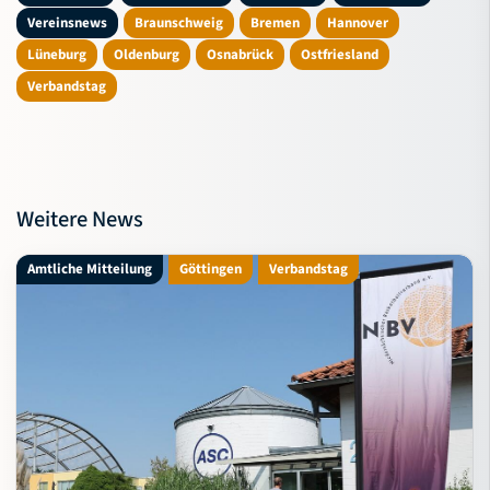
Vereinsnews
Braunschweig
Bremen
Hannover
Lüneburg
Oldenburg
Osnabrück
Ostfriesland
Verbandstag
Weitere News
Amtliche Mitteilung
Göttingen
Verbandstag