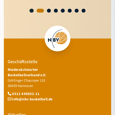
Geschäftsstelle
Niedersächsischer
Basketballverband e.V.
Göttinger Chaussee 115
30459 Hannover
0511 449853-11
info@nbv-basketball.de
Aktuelles