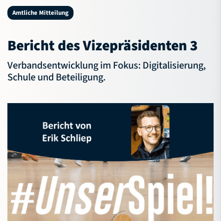
NBV-Jugend
Amtliche Mitteilung
Service
Bericht des Vizepräsidenten 3
Verband
Verbandsentwicklung im Fokus: Digitalisierung,
Schule und Beteiligung.
Bildungsportal
Meldeportal