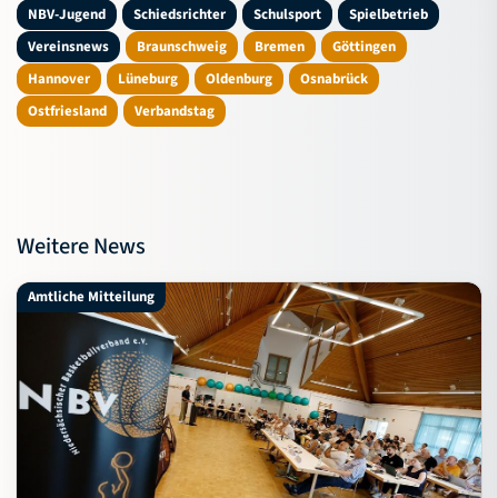
NBV-Jugend
Schiedsrichter
Schulsport
Spielbetrieb
Vereinsnews
Braunschweig
Bremen
Göttingen
Hannover
Lüneburg
Oldenburg
Osnabrück
Ostfriesland
Verbandstag
Weitere News
Amtliche Mitteilung