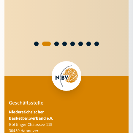
Geschäftsstelle
Niedersächsischer
Basketballverband e.V.
Göttinger Chaussee 115
30459 Hannover