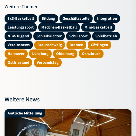
Weitere Themen
3x3-Basketball
Bildung
Geschäftsstelle
Integration
Leistungssport
Mädchen-Basketball
Mini-Basketball
NBV-Jugend
Schiedsrichter
Schulsport
Spielbetrieb
Vereinsnews
Braunschweig
Bremen
Göttingen
Hannover
Lüneburg
Oldenburg
Osnabrück
Ostfriesland
Verbandstag
Weitere News
Amtliche Mitteilung