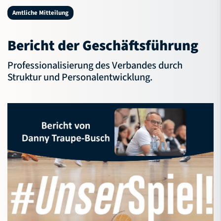
NBV-Jugend
Amtliche Mitteilung
Service
Bericht der Geschäftsführung
Verband
Professionalisierung des Verbandes durch
Struktur und Personalentwicklung.
Bildungsportal
Meldeportal