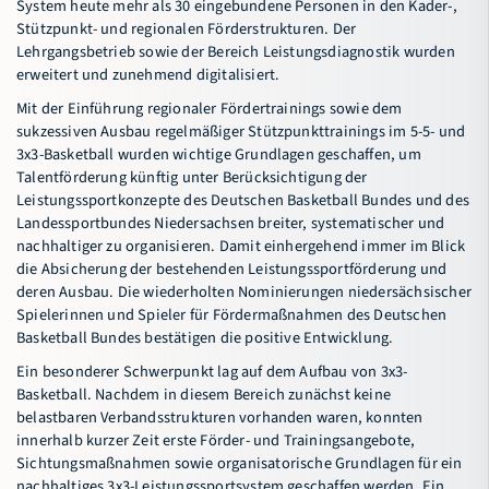
System heute mehr als 30 eingebundene Personen in den Kader-,
Stützpunkt- und regionalen Förderstrukturen. Der
Lehrgangsbetrieb sowie der Bereich Leistungsdiagnostik wurden
erweitert und zunehmend digitalisiert.
Mit der Einführung regionaler Fördertrainings sowie dem
sukzessiven Ausbau regelmäßiger Stützpunkttrainings im 5-5- und
3x3-Basketball wurden wichtige Grundlagen geschaffen, um
Talentförderung künftig unter Berücksichtigung der
Leistungssportkonzepte des Deutschen Basketball Bundes und des
Landessportbundes Niedersachsen breiter, systematischer und
nachhaltiger zu organisieren. Damit einhergehend immer im Blick
die Absicherung der bestehenden Leistungssportförderung und
deren Ausbau. Die wiederholten Nominierungen niedersächsischer
Spielerinnen und Spieler für Fördermaßnahmen des Deutschen
Basketball Bundes bestätigen die positive Entwicklung.
Ein besonderer Schwerpunkt lag auf dem Aufbau von 3x3-
Basketball. Nachdem in diesem Bereich zunächst keine
belastbaren Verbandsstrukturen vorhanden waren, konnten
innerhalb kurzer Zeit erste Förder- und Trainingsangebote,
Sichtungsmaßnahmen sowie organisatorische Grundlagen für ein
nachhaltiges 3x3-Leistungssportsystem geschaffen werden. Ein