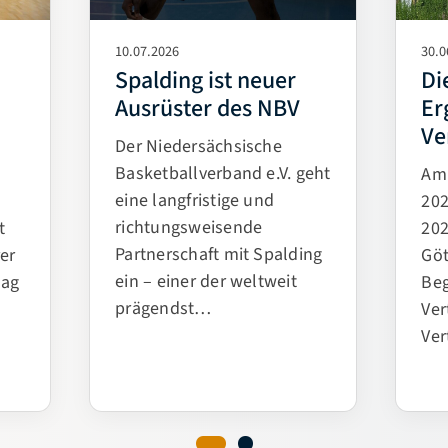
10.07.2026
30.0
Spalding ist neuer
Di
Ausrüster des NBV
Er
Ve
Der Niedersächsische
Basketballverband e.V. geht
Am 
eine langfristige und
202
richtungsweisende
t
20
Partnerschaft mit Spalding
er
Göt
ein – einer der weltweit
tag
Be
prägendst…
Ver
Ver