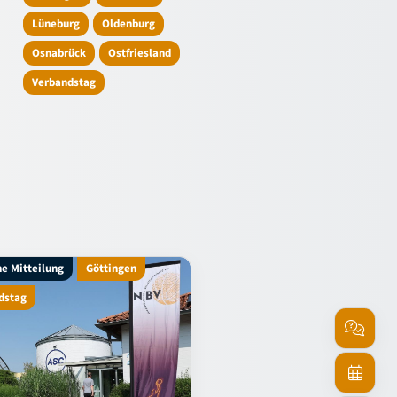
Lüneburg
Oldenburg
Osnabrück
Ostfriesland
Verbandstag
he Mitteilung
Göttingen
Amtliche Mitteilung
Göttin
dstag
Verbandstag
Service