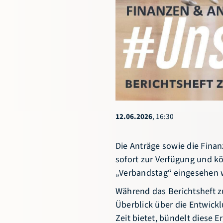
Niedersächsischer
Basketballverband e.V.
Göttinger Chaussee 115
30459 Hannover
0511 449853-11
info@nbv-
basketball.de
12.06.2026
, 16:30
Die Anträge sowie die Fina
sofort zur Verfügung und k
„Verbandstag“
eingesehen 
Während das Berichtsheft 
Überblick über die Entwic
Zeit bietet, bündelt diese 