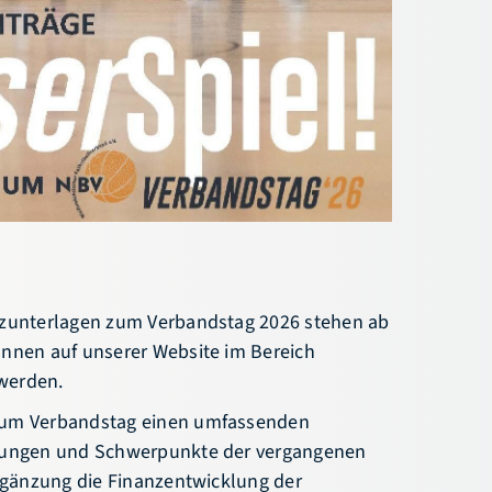
News
Hallensuche
Termine
Vereinssuche
Newsletter
Downloads
Social-Feed
Fragen & Antworten
nzunterlagen zum Verbandstag 2026 stehen ab
önnen auf unserer Website im Bereich
werden.
zum Verbandstag einen umfassenden
klungen und Schwerpunkte der vergangenen
Ergänzung die Finanzentwicklung der