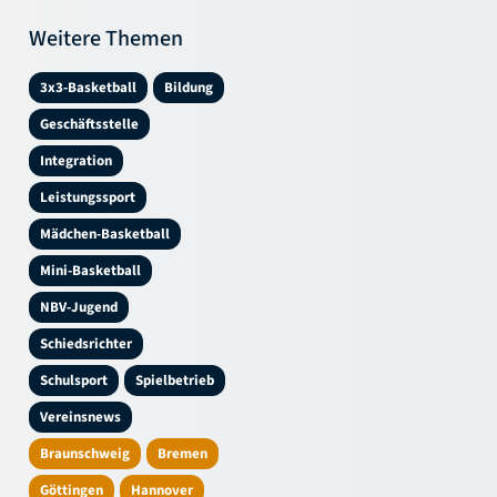
Weitere Themen
3x3-Basketball
Bildung
Geschäftsstelle
Integration
Leistungssport
Mädchen-Basketball
Mini-Basketball
NBV-Jugend
Schiedsrichter
Schulsport
Spielbetrieb
Vereinsnews
Braunschweig
Bremen
Göttingen
Hannover