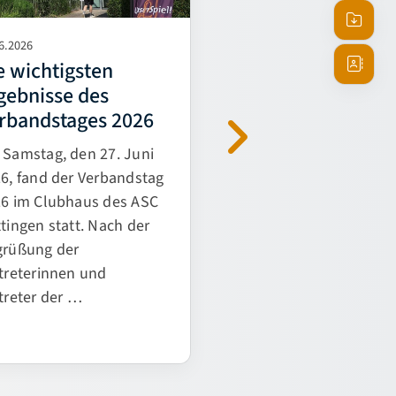
Termine
6.2026
29.06.2026
Downlo
e wichtigsten
Aus NBV wird N
gebnisse des
Ansprec
Im Rahmen des
rbandstages 2026
Verbandstags am
vergangenen Woche
Samstag, den 27. Juni
haben die Mitgliedsv
6, fand der Verbandstag
beschlossen, den Ve
26 im Clubhaus des ASC
künftig unter dem n
tingen statt. Nach der
Namen „Niedersächs
grüßung der
treterinnen und
treter der …