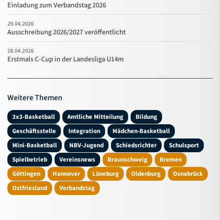
Einladung zum Verbandstag 2026
29.04.2026
Ausschreibung 2026/2027 veröffentlicht
28.04.2026
Erstmals C-Cup in der Landesliga U14m
Weitere Themen
3x3-Basketball
Amtliche Mitteilung
Bildung
Geschäftsstelle
Integration
Mädchen-Basketball
Mini-Basketball
NBV-Jugend
Schiedsrichter
Schulsport
Spielbetrieb
Vereinsnews
Braunschweig
Bremen
Göttingen
Hannover
Lüneburg
Oldenburg
Osnabrück
Ostfriesland
Verbandstag