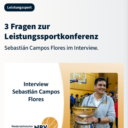
NBV-Jugend
Leistungssport
Service
3 Fragen zur
Verband
Leistungssportkonferenz
Sebastián Campos Flores im Interview.
Bildungsportal
Meldeportal