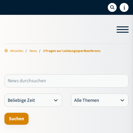
Aktuelles
News
3 Fragen zur Leistungssportkonferenz
Aktuelles
News
Termine
Newsletter
Social-Feed
Sport
Bildung