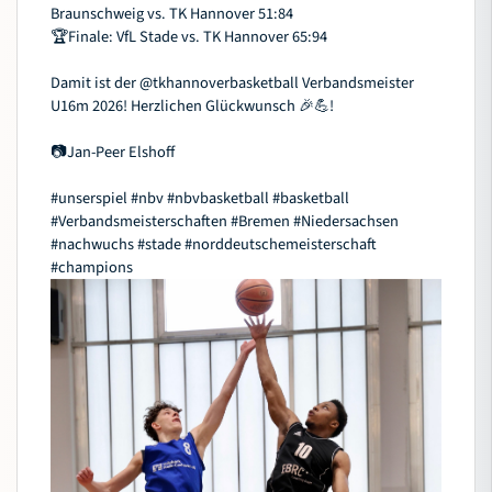
Braunschweig vs. TK Hannover 51:84
🏆Finale: VfL Stade vs. TK Hannover 65:94
Damit ist der
@tkhannoverbasketball
Verbandsmeister
U16m 2026! Herzlichen Glückwunsch 🎉💪!
📷Jan-Peer Elshoff
#unserspiel
#nbv
#nbvbasketball
#basketball
#Verbandsmeisterschaften
#Bremen
#Niedersachsen
#nachwuchs
#stade
#norddeutschemeisterschaft
#champions