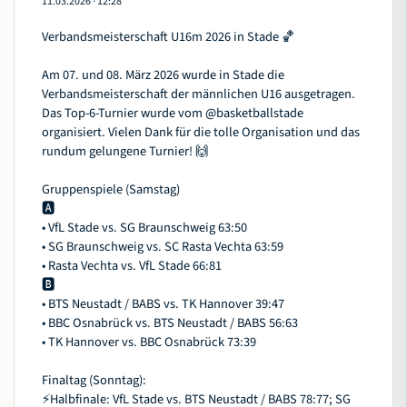
11.03.2026
·
12:28
Verbandsmeisterschaft U16m 2026 in Stade 🏀
Am 07. und 08. März 2026 wurde in Stade die
Verbandsmeisterschaft der männlichen U16 ausgetragen.
Das Top-6-Turnier wurde vom
@basketballstade
organisiert. Vielen Dank für die tolle Organisation und das
rundum gelungene Turnier! 🙌
Gruppenspiele (Samstag)
🅰️
• VfL Stade vs. SG Braunschweig 63:50
• SG Braunschweig vs. SC Rasta Vechta 63:59
• Rasta Vechta vs. VfL Stade 66:81
🅱️
• BTS Neustadt / BABS vs. TK Hannover 39:47
• BBC Osnabrück vs. BTS Neustadt / BABS 56:63
• TK Hannover vs. BBC Osnabrück 73:39
Finaltag (Sonntag):
⚡Halbfinale: VfL Stade vs. BTS Neustadt / BABS 78:77; SG