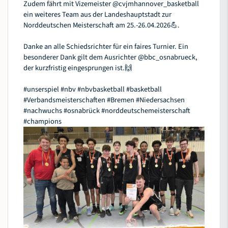
Zudem fährt mit Vizemeister
@cvjmhannover_basketball
ein weiteres Team aus der Landeshauptstadt zur
Norddeutschen Meisterschaft am 25.-26.04.2026💪.
Danke an alle Schiedsrichter für ein faires Turnier. Ein
besonderer Dank gilt dem Ausrichter
@bbc_osnabrueck
,
der kurzfristig eingesprungen ist.🙌
#unserspiel
#nbv
#nbvbasketball
#basketball
#Verbandsmeisterschaften
#Bremen
#Niedersachsen
#nachwuchs
#osnabru
̈ck
#norddeutschemeisterschaft
#champions