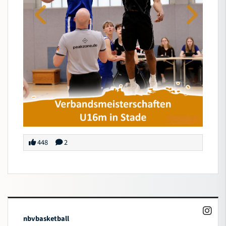
448
2
nbvbasketball