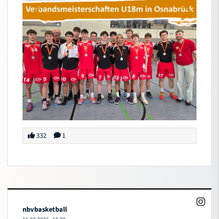
332
1
nbvbasketball