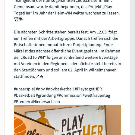
Teamgefühl der nun sogenannten „Botschafterinnen“.
Gemeinsam wurde damit begonnen, das Projekt „Play
TogetHer“ im Jahr der Heim-WM weiter wachsen zu lassen.
🏆🌟
Die nächsten Schritte stehen bereits fest: Am 12.03. folgt
ein Treffen mit der Arbeitsgruppe. Danach treffen sich die
Botschafterinnen monatlich zur Projektplanung. Ende
März ist das nächste öffentliche Event geplant. Im Rahmen
der „Road to WM“ folgen anschließend weitere Eventtage
mit Vereinen in den Regionen – der nächste steht bereits in
den Startlöchern und soll am 02. April in Wilhelmshaven
stattfinden.📍🔥
#unserspiel
#nbv
#nbvbasketball
#PlaytogetHER
#basketball
#gr
ündung
#Kommission
#weltfrauentag
#Bremen
#Niedersachsen