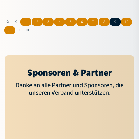
1
2
3
4
5
6
7
8
9
10
…
Sponsoren & Partner
Danke an alle Partner und Sponsoren, die
unseren Verband unterstützen: